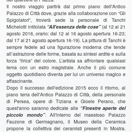
Il nostro viaggio partirà dal primo piano dell'Antico
Palazzo di Città dove, grazie alla collaborazione con “Gli
Spigolatori”, troverà sede la personale di Tanchi
Michelotti intitolata
“All'essenza delle cose”
(al 12 al 21
agosto 2016, orario: dal 12 al 16 agosto apertura 16-23;
dal 17 al 21 agosto apertura 16-19). La pittura di Tanchi è
sempre fedele ad una figurazione moderna che tende
all’astrazione delle forme, basata su sintesi ardite e sulla
forza “lirica” del colore. L’artista sa affrontare qualsiasi
tema con un estro magistrale. Anche il più comune
oggetto quotidiano diventa per lui un universo magico e
affascinante.
Dopo il successo dell'edizione 2015 ecco il ritorno, al
piano terra dell'Antico Palazzo di Città, della personale
di Persea, opere di Tiziana e Gioele Perano, che
quest'anno saranno dedicate alle
“Finestre aperte del
piccolo mondo”
. All'interno del maestoso Palazzo
Fauzone di Germagnano, il Museo della Ceramica
propone la collettiva dei ceramisti presenti in Mostra.