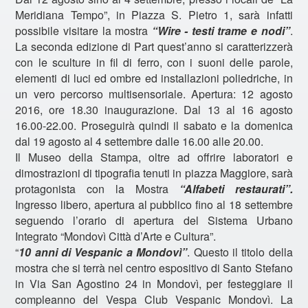
Meridiana Tempo”, in Piazza S. Pietro 1, sarà infatti
possibile visitare la mostra
“Wire - testi trame e nodi”
.
La seconda edizione di Part quest’anno si caratterizzerà
con le sculture in fil di ferro, con i suoni delle parole,
elementi di luci ed ombre ed installazioni poliedriche, in
un vero percorso multisensoriale. Apertura: 12 agosto
2016, ore 18.30 inaugurazione. Dal 13 al 16 agosto
16.00-22.00. Proseguirà quindi il sabato e la domenica
dal 19 agosto al 4 settembre dalle 16.00 alle 20.00.
Il Museo della Stampa, oltre ad offrire laboratori e
dimostrazioni di tipografia tenuti in piazza Maggiore, sarà
protagonista con la Mostra
“Alfabeti restaurati”.
Ingresso libero, apertura al pubblico fino al 18 settembre
seguendo l’orario di apertura del Sistema Urbano
Integrato “Mondovì Città d’Arte e Cultura”.
“
10 anni di Vespanic a Mondovì”
. Questo il titolo della
mostra che si terrà nel centro espositivo di Santo Stefano
in Via San Agostino 24 in Mondovì, per festeggiare il
compleanno del Vespa Club Vespanic Mondovì. La