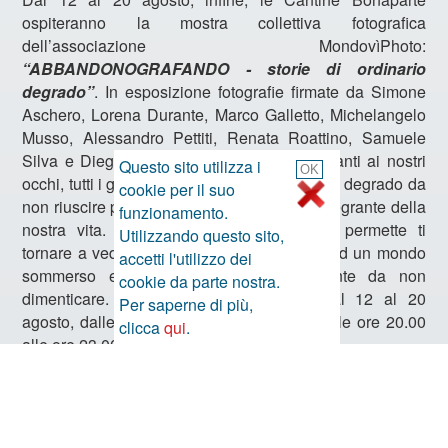
ospiteranno la mostra collettiva fotografica
dell’associazione MondovìPhoto:
“ABBANDONOGRAFANDO - storie di ordinario
degrado”
. In esposizione fotografie firmate da Simone
Aschero, Lorena Durante, Marco Galletto, Michelangelo
Musso, Alessandro Pettiti, Renata Roattino, Samuele
Silva e Diego Voarino. L’abbandono è davanti ai nostri
Questo sito utilizza i
occhi, tutti i giorni. Siamo talmente abituati al degrado da
cookie per il suo
non riuscire più a valutarlo, ormai è parte integrante della
funzionamento.
nostra vita. ABBANDONOGRAFANDO ci permette ti
Utilizzando questo sito,
tornare a vedere, ci apre gli occhi davanti ad un mondo
accetti l'utilizzo dei
sommerso ed invisibile, ma assolutamente da non
cookie da parte nostra.
dimenticare. La mostra sarà visitabile dal 12 al 20
Per saperne di più,
agosto, dalle ore 12.00 alle ore 14.30 e dalle ore 20.00
clicca
qui
.
alle ore 23.00.
La ceramica monregalese a
Cuneo:“Artieri fantastici.