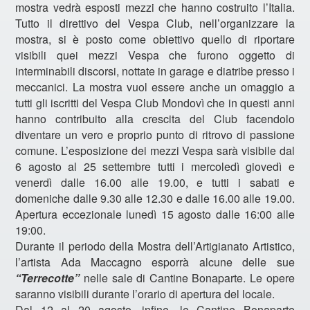
mostra vedrà esposti mezzi che hanno costruito l’Italia.
Tutto il direttivo del Vespa Club, nell’organizzare la
mostra, si è posto come obiettivo quello di riportare
visibili quei mezzi Vespa che furono oggetto di
interminabili discorsi, nottate in garage e diatribe presso i
meccanici. La mostra vuol essere anche un omaggio a
tutti gli iscritti del Vespa Club Mondovì che in questi anni
hanno contribuito alla crescita del Club facendolo
diventare un vero e proprio punto di ritrovo di passione
comune. L’esposizione dei mezzi Vespa sarà visibile dal
6 agosto al 25 settembre tutti i mercoledì giovedì e
venerdì dalle 16.00 alle 19.00, e tutti i sabati e
domeniche dalle 9.30 alle 12.30 e dalle 16.00 alle 19.00.
Apertura eccezionale lunedì 15 agosto dalle 16:00 alle
19:00.
Durante il periodo della Mostra dell’Artigianato Artistico,
l’artista Ada Maccagno esporrà alcune delle sue
“Terrecotte”
nelle sale di Cantine Bonaparte. Le opere
saranno visibili durante l’orario di apertura del locale.
Dal 12 al 20 agosto, infine, le Cantine Bonaparte